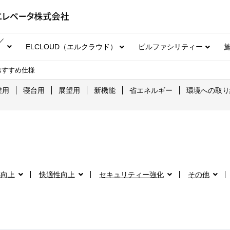
／
ELCLOUD（エルクラウド）
ビルファシリティー
おすすめ仕様
乗用
寝台用
展望用
新機能
省エネルギー
環境への取り
感向上
快適性向上
セキュリティー強化
その他