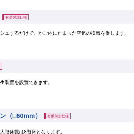
有償付加仕様
シュするだけで、かご内にたまった空気の換気を促します。
様
生装置を設置できます。
（□60mm）
有償付加仕様
大階床数は8階床となります。