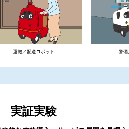
運搬／配送ロボット
警備
実証実験