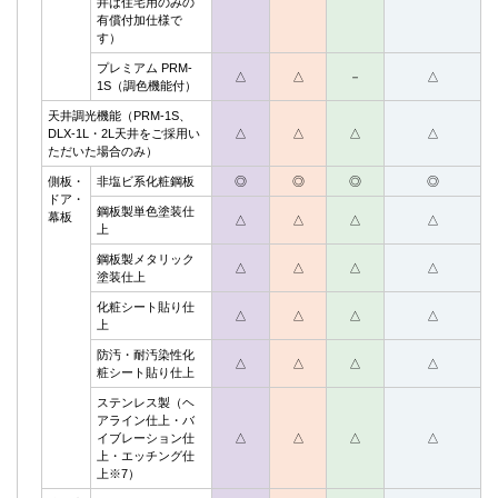
井は住宅用のみの
有償付加仕様で
す）
プレミアム PRM-
△
△
－
△
1S（調色機能付）
天井調光機能（PRM-1S、
DLX-1L・2L天井をご採用い
△
△
△
△
ただいた場合のみ）
側板・
非塩ビ系化粧鋼板
◎
◎
◎
◎
ドア・
鋼板製単色塗装仕
幕板
△
△
△
△
上
鋼板製メタリック
△
△
△
△
塗装仕上
化粧シート貼り仕
△
△
△
△
上
防汚・耐汚染性化
△
△
△
△
粧シート貼り仕上
ステンレス製（ヘ
アライン仕上・バ
イブレーション仕
△
△
△
△
上・エッチング仕
上※7）