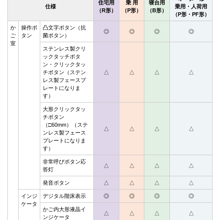
住宅用
乗 用
寝台用
仕様
乗用・人荷用
（R形）
（P形）
（B形）
（P形・PF形）
か
操作ボ
凸文字ボタン（抗
◎
◎
◎
◎
ご
タン
菌ボタン）
室
ステンレス製クリ
ックタッチボタ
ン・クリックタッ
チボタン（ステン
△
△
△
△
レス製フェースプ
レートになりま
す）
大形クリックタッ
チボタン
（□60mm）（ステ
△
△
△
△
ンレス製フェース
プレートになりま
す）
非常呼びボタン応
△
△
△
△
答灯
発音ボタン
△
△
△
△
インジ
デジタル階床表示
◎
◎
◎
◎
ケータ
かご内大形液晶イ
△
△
△
△
ンジケータ