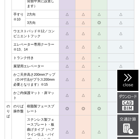
背面中央に設置し
ます）
手すり
2方向
△
△
△
△
※10
3方向
△
△
◎
△
ウエストパッド※12／コン
△
△
△
△
ビニエントフック
エレベーター専用クーラー
△
△
△
△
※13、14
トランク付き
△
△
－
展望用エレベーター
△
△
－
△
かご天井高さ200mmアップ
（O.H寸法がプラス200mm
△
△
△
△
必要となります）※15
かご内保護マット・床マッ
△
△
△
△
ト
の
のりば
樹脂製フェースプ
◎
◎
◎
◎
り
操作盤
レート
ば
ステンレス製フェ
ースプレート・板
曲げタイプ（ヘア
△
△
△
△
ライン仕上・バイ