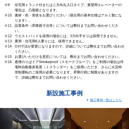
※9
住宅用トランク付またはニ方向出入口タイプ、展望用エレベーターの
場合は、凸面鏡となります。
※10
素材・色・形状をお選びください（寝台用の基本仕様はアルミ製にな
ります）。
※11
設置条件（昇降路寸法等）については弊社までお問い合わせくださ
い。
※12
ウエストパッドを採用の場合には、3方向手すりは採用できません。
※13
乗用・住宅用6人乗りには、採用できません。
※14
O.H寸法が変更になりますので、詳細については弊社までお問い合わせ
ください。
※15
お選びいただける意匠については、弊社までお問い合わせください。
※16
遮煙のりばドアSmokeproof（スモークプルーフ）をご利用の場合は停
電時自動着床装置（トスランダー）をご採用いただき、さらに火災時
管制運転のご採用が必要になります。昇降行程に制限がありますの
で、詳細は弊社までお問い合わせください。
新設施工事例
施工事例一覧はこちら