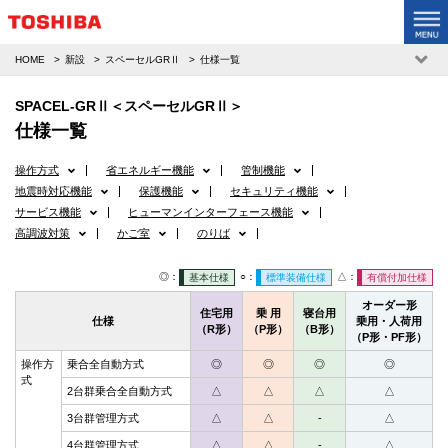
HOME
新設
スペーセルGRⅡ
仕様一覧
SPACEL-GRⅡ＜スペーセルGRⅡ＞
仕様一覧
操作方式
省エネルギー機能
管制機能
地震時対応機能
保護機能
セキュリティ機能
サービス機能
ヒューマンインターフェース機能
高調波対策
かご室
のりば
◎：
○：
△：
基本仕様
標準装備仕様
有償付加仕様
オーダー形
住宅用
乗 用
寝台用
仕様
乗用・人荷用
（R形）
（P形）
（B形）
（P形・PF形）
操作方
乗合全自動方式
◎
◎
◎
◎
式
2台群乗合全自動方式
△
△
△
△
3台群管理方式
△
△
-
△
4台群管理方式
△
△
-
△