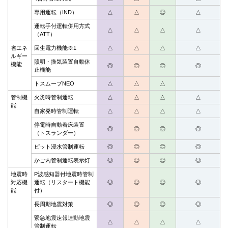
専用運転（IND）
△
△
◎
△
運転手付運転併用方式
△
△
△
△
（ATT）
省エネ
回生電力機能※1
△
△
△
△
ルギー
照明・換気装置自動休
機能
◎
◎
◎
◎
止機能
トスムーブNEO
△
△
△
管制機
火災時管制運転
△
△
△
△
能
自家発時管制運転
△
△
△
△
停電時自動着床装置
◎
◎
◎
◎
（トスランダー）
ピット浸水管制運転
◎
◎
◎
◎
かご内管制運転表示灯
◎
◎
◎
◎
地震時
P波感知器付地震時管制
対応機
運転（リスタート機能
◎
◎
◎
◎
能
付）
長周期地震対策
◎
◎
◎
◎
緊急地震速報連動地震
△
△
△
△
管制運転