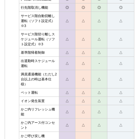
行先階取消し機能
◎
◎
◎
◎
サービス階自動切離し
運転（ソフト設定式）
△
△
△
△
※3
サービス階切り離しス
ケジュール運転（ソフ
△
△
△
△
ト設定式）※3
基準階帰着制御
△
△
△
△
出退勤時スケジュール
△
△
-
△
運転
満員通過機能（ただし2
台以上の時は基本仕
△
△
△
△
様）
ペット運転
△
△
△
△
イオン発生装置
△
△
△
△
かご内リフレッシュ機
△
△
△
△
能
かご内アース付コンセ
△
△
△
△
ント
かご呼び戻し機