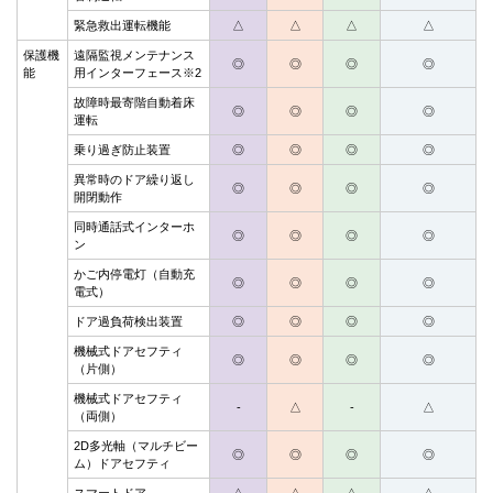
緊急救出運転機能
△
△
△
△
保護機
遠隔監視メンテナンス
◎
◎
◎
◎
能
用インターフェース※2
故障時最寄階自動着床
◎
◎
◎
◎
運転
乗り過ぎ防止装置
◎
◎
◎
◎
異常時のドア繰り返し
◎
◎
◎
◎
開閉動作
同時通話式インターホ
◎
◎
◎
◎
ン
かご内停電灯（自動充
◎
◎
◎
◎
電式）
ドア過負荷検出装置
◎
◎
◎
◎
機械式ドアセフティ
◎
◎
◎
◎
（片側）
機械式ドアセフティ
-
△
-
△
（両側）
2D多光軸（マルチビー
◎
◎
◎
◎
ム）ドアセフティ