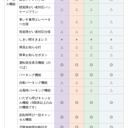
ス機能
聴覚障がい者対応パッ
△
△
△
△
ケージプラン
車いす兼用エレベータ
△
△
△
△
ー仕様
視覚障がい者対応仕様
△
△
△
△
しきい間すきまレス
○
○
○
○
満員お知らせ灯
△
△
△
△
降車お知らせボタン
△
△
△
△
運転状況表示機能（の
◎
◎
◎
◎
りば）
パーキング機能
◎
◎
◎
◎
自動パーキング機能
△
△
△
△
台風時パーキング機能
△
△
△
△
いたずら呼びキャンセ
ル機能（5階床以上のみ
◎
◎
◎
◎
の機能です）
反転時呼び一括キャン
◎
◎
◎
◎
セル機能
戸開放時間自動設定
◎
◎
◎
◎