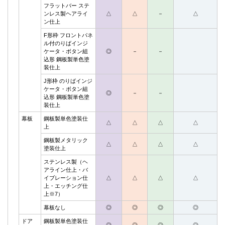
フラットバー ステ
ンレス製ヘアライ
△
△
－
△
ン仕上
F形枠 フロントパネ
ル付のりばインジ
ケータ・ボタン組
◎
－
－
込形 鋼板製単色塗
装仕上
J形枠 のりばインジ
ケータ・ボタン組
◎
－
－
込形 鋼板製単色塗
装仕上
幕板
鋼板製単色塗装仕
△
△
△
△
上
鋼板製メタリック
△
△
△
△
塗装仕上
ステンレス製（ヘ
アライン仕上・バ
イブレーション仕
△
△
△
△
上・エッチング仕
上※7）
幕板なし
◎
◎
◎
◎
ドア
鋼板製単色塗装仕