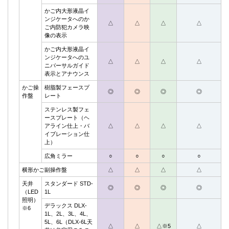
かご内大形液晶イ
ンジケータへのか
△
△
△
△
ご内防犯カメラ映
像の表示
かご内大形液晶イ
ンジケータへのユ
△
△
△
△
ニバーサルガイド
表示とアナウンス
かご操
樹脂製フェースプ
◎
◎
◎
◎
作盤
レート
ステンレス製フェ
ースプレート（ヘ
アライン仕上・バ
△
△
△
△
イブレーション仕
上）
広角ミラー
○
○
○
○
横形かご副操作盤
△
△
△
△
天井
スタンダード STD-
◎
◎
◎
◎
（LED
1L
照明）
デラックス DLX-
※6
1L、2L、3L、4L、
5L、6L（DLX-6L天
△
△
△※5
△