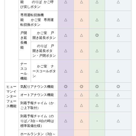
能 のりば かご呼
△
△
△
△
び戻しボタン
専用運転切換機
能 かご室 専用運
△
△
△
△
転切換ボタン
戸開
かご室 戸
△
△
◎
△
き延
開き延長ボタン
長機
のりば 戸
能
開き延長ボタ
△
△
△
△
ン・戸閉ボタン
ナー
かご室 ナ
スコ
ースコールボタ
△
△
△
△
ール
ン
機能
ヒュー
気配りアナウンス機能
◎
◎
◎
◎
マンイ
オートアナウンス機能
△
△
△
△
ンター
フェー
到着予報チャイム（か
△
△
△
△
ス機能
ご上下取付）
到着予報チャイム（の
りば／3台～4台の時は
△
△
-
△
標準装備仕様）
ホールランタン（3台～