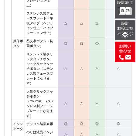
ブレーション仕
上）
ステンレス製フェ
ースプレート・平
板タイプ（ヘアラ
△
△
△
△
イン仕上・バイブ
レーション仕上）
操作ボ
凸文字ボタン（抗
◎
◎
◎
◎
タン
菌ボタン）
ステンレス製クリ
ックタッチボタ
ン・クリックタッ
チボタン（ステン
△
△
△
△
レス製フェースプ
レートになりま
す）
大形クリックタッ
チボタン
（□60mm）（ステ
△
△
△
△
ンレス製フェース
プレートになりま
す）
インジ
デジタル階床表示
◎
◎
◎
◎
ケータ
のりば液晶インジ
△
△
△
△