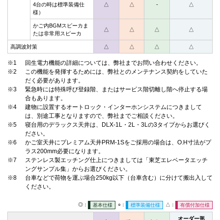
4台の時は標準装備仕
△
△
-
△
様）
かご内BGMスピーカま
△
△
△
△
たは非常用スピーカ
高調波対策
△
△
△
△
※1
回生電力機能の詳細については、弊社までお問い合わせください。
※2
この機能を発揮するためには、弊社とのメンテナンス契約をしていた
だく必要があります。
※3
緊急時には特殊呼び登録階、またはサービス階切離し階へ停止する場
合もあります。
※4
建物に設置するオートロック・インターホンシステムにつきまして
は、別途工事となりますので、弊社までご相談ください。
※5
寝台用のデラックス天井は、DLX-1L・2L・3Lの3タイプからお選びく
ださい。
※6
かご室天井にプレミアム天井PRM-1Sをご採用の場合は、O.H寸法がプ
ラス200mm必要になります。
※7
ステンレス製エッチング仕上につきましては「東芝エレベータエッチ
ングサンプル集」からお選びください。
※8
台車などで荷物を運ぶ場合250kg以下（台車含む）に分けて搬出入して
ください。
◎：
○：
△：
基本仕様
標準装備仕様
有償付加仕様
オーダー形