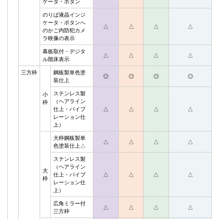
ケータ・ボタン
のりば液晶インジ
ケータ・ボタンへ
△
△
△
△
のかご内防犯カメ
ラ映像の表示
幕板取付・デジタ
△
△
△
△
ル階床表示
三方枠
鋼板製単色塗
◎
◎
◎
◎
装仕上
ステンレス製
小
（ヘアライン
枠
仕上・バイブ
△
△
△
△
レーション仕
上）
大枠鋼板製単
△
△
△
△
色塗装仕上△
ステンレス製
（ヘアライン
大
仕上・バイブ
△
△
△
△
枠
レーション仕
上）
広角ミラー付
△
△
△
△
三方枠