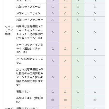
スマートドア
△
△
△
△
お知らせドアビーム
△
△
△
△
お知らせドアサイン
△
△
△
△
お知らせドアセンサー
△
△
△
△
セキュ
特殊呼び登録機能（テ
リティ
ンキースイッチ・キー
△
△
△
△
機能
スイッチ・特殊操作呼
び登録システム）※3
オートロック・インタ
ーホン連動システム
△
△
-
△
※3、※4
かご内防犯カメラシス
△
△
△
△
テム
かご内見守り機能（弊
社指定のかご内防犯カ
メラシステムご採用の
△
△
△
△
場合の有償付加仕様で
す）
警報ボタン
△
△
△
△
各階停止運転（防犯運
◎
◎
-
◎
転）
サービ
親切ドアシステム
△
△
△
△