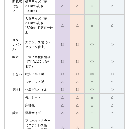
防犯窓
標準サイズ（幅
付きド
200mm×高さ
△
△
△
△
ア
700mm）
大形サイズ（幅
200mm×高さ
△
△
△
△
1300mmドア面一仕
上）
リター
ステンレス製（ヘ
ンパネ
◎
◎
◎
◎
アライン仕上）
ル
幅木
非塩ビ系化粧鋼板
（TK-W130になり
◎
◎
◎
◎
ます）
しきい
硬質アルミ製
◎
◎
◎
◎
ステンレス製
△
△
△
△
床※8
非塩ビ系タイル
◎
◎
◎
◎
長尺シート
△
△
△
△
床補強
△
△
△
△
鏡※9
標準サイズ
△
△
△
△
フルハイトミラー
（ステンレス製：
△
△
△
△