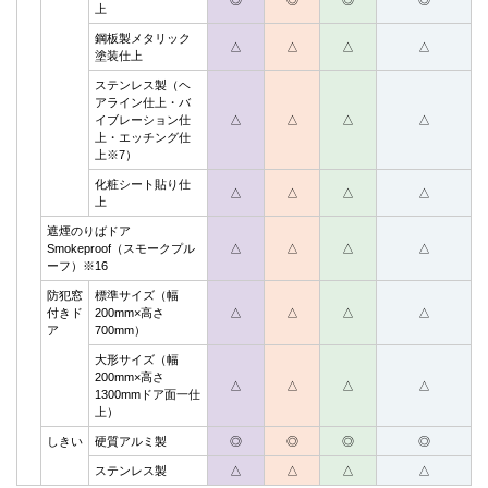
◎
◎
◎
◎
上
鋼板製メタリック
△
△
△
△
塗装仕上
ステンレス製（ヘ
アライン仕上・バ
イブレーション仕
△
△
△
△
上・エッチング仕
上※7）
化粧シート貼り仕
△
△
△
△
上
遮煙のりばドア
Smokeproof（スモークプル
△
△
△
△
ーフ）※16
防犯窓
標準サイズ（幅
付きド
200mm×高さ
△
△
△
△
ア
700mm）
大形サイズ（幅
200mm×高さ
△
△
△
△
1300mmドア面一仕
上）
しきい
硬質アルミ製
◎
◎
◎
◎
ステンレス製
△
△
△
△