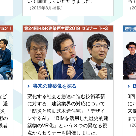
いて議論していただきました。
当
（2019年8月掲載）
（2
将来の建築像を探る
など
変化する社会と急速に進む技術革新
3
、避
に対する、建築業界の対応について
にお
災
「防災と移動式木造住宅」「デザイ
来
術の
ンするAI」「BIMを活用した歴史的建
ま
（2
識者
築物のVR化」という３つの異なる視
点からセミナーを開催しました。