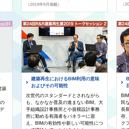
（2
（2019年9月掲載）
る
建築再生におけるBIM利用の意味
およびその可能性
建築
次世代のスタンダードとされながら
B
の
も、なかなか普及の進まないBIM。大
民
デ
手組織設計事務所と小規模設計事務
長
所に勤める有識者をパネラーに迎
存
え、BIMの有効性や新しい可能性につ
ク