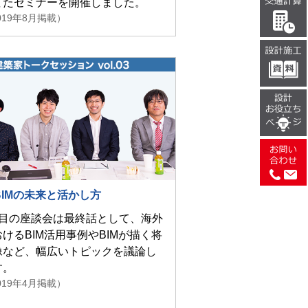
てたセミナーを開催しました。
019年8月掲載）
BIMの未来と活かし方
回目の座談会は最終話として、海外
けるBIM活用事例やBIMが描く将
像など、幅広いトピックを議論し
す。
019年4月掲載）