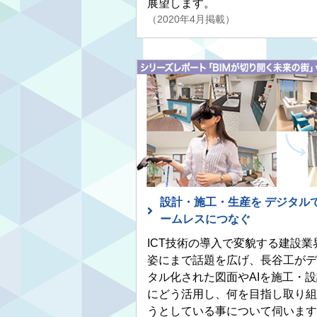
展望します。
（2020年4月掲載）
設計・施工・生産を デジタル
ームレスにつなぐ
ICT技術の導入で変貌する建設業
姿にまで話題を広げ、長谷工がデ
タル化された図面やAIを施工・設
にどう活用し、何を目指し取り組
うとしている事について伺います