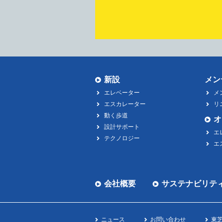
新設
メン
エレベーター
メ
エスカレーター
リ
動く歩道
オ
設計サポート
エ
テクノロジー
エ
会社概要
サステナビリテ
ニュース
お問い合わせ
東