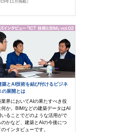
019年11月掲載）
建築とAI技術を結び付けるビジネ
スの展開とは
築業界においてAIの果たすべき役
は何か。BIMなどの建築データはAI
用いることでどのような活用がで
るのかなど、建築とAIの今後につ
てのインタビューです。