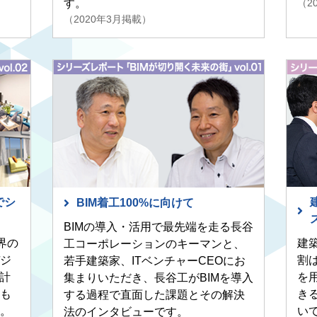
（2
す。
（2020年3月掲載）
でシ
BIM着工100%に向けて
BIMの導入・活用で最先端を走る長谷
建
界の
工コーポレーションのキーマンと、
割
ジ
若手建築家、ITベンチャーCEOにお
を
計
集まりいただき、長谷工がBIMを導入
き
も
する過程で直面した課題とその解決
い
。
法のインタビューです。