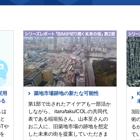
実用
築地市場跡地の新たな可能性
わる
第1部で出されたアイデアも一部活か
しは
しながら、 itaru/taku/COL.の共同代
3
と
表である稲垣拓さん、山本至さんの
術
Tや
お二人に、旧築地市場の跡地を想定
る
を
した未来の街を提案していただきま
て