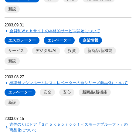
新設
2003.09.01
会員制Ｗｅｂサイトの本格的サービス開始について
エスカレーター
エレベーター
企業情報
サービス
デジタル/AI
投資
新商品/新機能
新設
2003.08.27
標準形マシンルームレスエレベーターの新シリーズ商品化について
エレベーター
安全
安心
新商品/新機能
新設
2003.07.15
遮煙のりばドア「Ｓｍｏｋｅｐｒｏｏｆ＜スモークプルーフ＞」の
商品化について