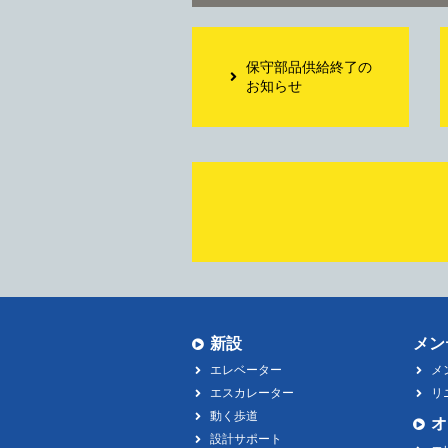
保守部品供給終了の
お知らせ
新設
メン
エレベーター
メ
エスカレーター
リ
動く歩道
オ
設計サポート