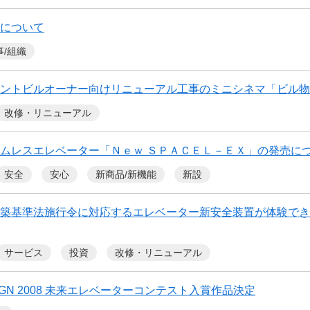
について
事/組織
ントビルオーナー向けリニューアル工事のミニシネマ「ビル物
改修・リニューアル
ムレスエレベーター「Ｎｅｗ ＳＰＡＣＥＬ－ＥＸ」の発売に
安全
安心
新商品/新機能
新設
築基準法施行令に対応するエレベーター新安全装置が体験でき
サービス
投資
改修・リニューアル
ESIGN 2008 未来エレベーターコンテスト入賞作品決定