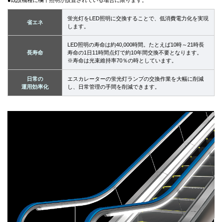
●既設機種に欄干照明が設置されている場合に限ります。
蛍光灯をLED照明に交換することで、低消費電力化を実現
省エネ
します。
LED照明の寿命は約40,000時間。たとえば10時～21時長
長寿命
寿命の1日11時間点灯で約10年間交換不要となります。
※寿命は光束維持率70％の時としています。
日常の
エスカレーターの蛍光灯ランプの交換作業を大幅に削減
運用効率化
し、日常管理の手間を削減できます。