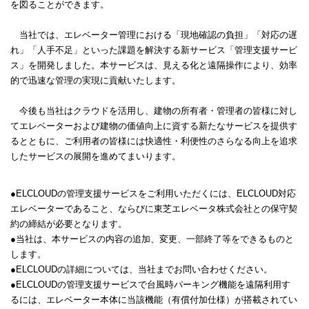
を図ることができます。
当社では、エレベーター管理における「現地確認の負担」「対応の遅
れ」「人手不足」といった課題を解決する新サービス「管理支援サービ
ス」を開発しました。本サービスは、見える化と遠隔操作により、効率
的で迅速な管理の実現に貢献いたします。
今後も当社はクラウドを活用し、建物の所有者・管理者の皆様に対し
てエレベーターおよび建物の価値向上に資する新たなサービスを提供す
るとともに、ご利用者の皆様には快適性・利便性のさらなる向上を追求
したサービスの展開を進めてまいります。
●ELCLOUDの管理支援サービスをご利用いただくには、ELCLOUD対応
エレベーターであること、ならびに東芝エレベータ株式会社との保守契
約の締結が必要となります。
●当社は、本サービスの内容の追加、変更、一部終了等をできるものと
します。
●ELCLOUDの詳細については、当社までお問い合わせください。
●ELCLOUDの管理支援サービスで台風時パーキング機能を遠隔利用す
るには、エレベーター本体に当該機能（有償付加仕様）が搭載されてい