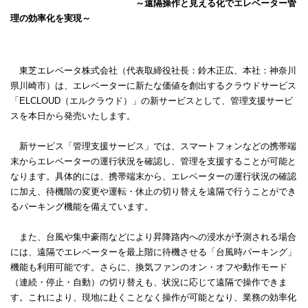
～遠隔操作と見える化でエレベーター管
理の効率化を実現～
東芝エレベータ株式会社（代表取締役社長：鈴木正広、本社：神奈川
県川崎市）は、エレベーターに新たな価値を創出するクラウドサービス
「
ELCLOUD
（エルクラウド）」の新サービスとして、管理支援サービ
スを本日から発売いたします。
新サービス「管理支援サービス」では、スマートフォンなどの携帯端
末からエレベーターの運行状況を確認し、管理を支援することが可能と
なります。具体的には、携帯端末から、エレベーターの運行状況の確認
に加え、待機階の変更や運転・休止の切り替えを遠隔で行うことができ
るパーキング機能を備えています。
また、台風や集中豪雨などにより昇降路内への浸水が予測される場合
には、遠隔でエレベーターを最上階に待機させる「台風時パーキング」
機能も利用可能です。さらに、換気ファンのオン・オフや動作モード
（連続・停止・自動）の切り替えも、状況に応じて遠隔で操作できま
す。これにより、現地に赴くことなく操作が可能となり、業務の効率化