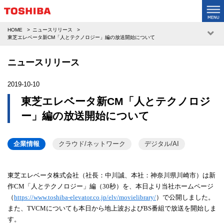
HOME
ニュースリリース
東芝エレベータ新CM「人とテクノロジー」編の放送開始について
ニュースリリース
2019-10-10
東芝エレベータ新CM「人とテクノロジ
ー」編の放送開始について
企業情報
クラウド/ネットワーク
デジタル/AI
東芝エレベータ株式会社（社長：中川誠、本社：神奈川県川崎市）は新
作
CM
「人とテクノロジー」編（
30
秒）を、本日より当社ホームページ
（
https://www.toshiba-elevator.co.jp/elv/movielibrary/
）で公開しました。
また、
TVCM
についても本日から地上波および
BS
番組で放送を開始しま
す。