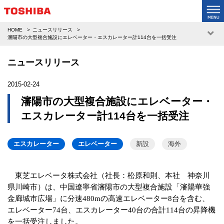
HOME
ニュースリリース
瀋陽市の大型複合施設にエレベーター・エスカレーター計114台を一括受注
ニュースリリース
2015-02-24
瀋陽市の大型複合施設にエレベーター・
エスカレーター計114台を一括受注
エスカレーター
エレベーター
新設
海外
東芝エレベータ株式会社（社長：松原和則、本社 神奈川
県川崎市）は、中国遼寧省瀋陽市の大型複合施設「瀋陽華強
金廊城市広場」に分速
480m
の高速エレベーター
8
台を含む、
エレベーター
74
台、エスカレーター
40
台の合計
114
台の昇降機
を一括受注しました。