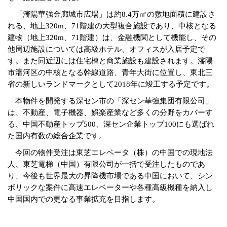
「瀋陽華強金廊城市広場」は約
8.4
万㎡の敷地面積に建設さ
れる、地上
320m
、
71
階建の大型複合施設であり、中核となる
建物（地上
320m
、
71
階建）は、金融機関として機能し、その
他周辺施設については高級ホテル、オフィスが入居予定で
す。また同近辺には住宅棟と商業施設も建設されます。瀋陽
市瀋河区の中核となる幹線道路、青年大街に位置し、東北三
省の新しいランドマークとして
2018
年に竣工する予定です。
本物件を開発する深セン市の「深セン華強集団有限公司」
は、不動産、電子機器、娯楽産業など多くの分野をカバーす
る、中国不動産トップ
500
、深セン企業トップ
100
にも選ばれ
た国内有数の総合企業です。
今回の物件受注は東芝エレベータ（株）の中国での現地法
人、東芝電梯（中国）有限公司が一括で受注したものであ
り、今後も世界最大の昇降機市場である中国において、シン
ボリックな案件に高速エレベーターや各種高級機種を納入し
中国国内での更なる事業拡充を目指します。