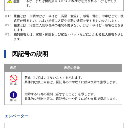
るか、または物的損害（※3）の発生が想定されること"を示しま
す。
※1：
重傷とは、失明やけが、やけど（高温・低温）、感電、骨折、中毒などで、後
遺症が残るもの、および治療に入院や長期の通院を要するものをさします。
※2：
傷害とは、治療に入院や長期の通院を要さない、けが・やけど・感電などをさ
します。
※3：
物的損害とは、家屋・家財および家畜・ペットなどにかかわる拡大損害をさし
ます。
図記号の説明
表示
表示の意味
禁止（してはいけないこと）を示します。
具体的な禁止内容は、図記号の中や近くに絵や文章で指示します。
指示する行為の強制（必ずすること）を示します。
具体的な強制内容は、図記号の中や近くに絵や文章で指示します。
エレベーター