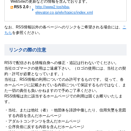
WebSiteの更新などの情報を含んでおります。
RSS 2.0 :
http://www2.toshiba-
elevator.co.jp/elv/topics/index.xml
なお、RSS情報以外の各ページへのリンクをご希望される場合には、
こ
ちら
を参照ください。
リンクの際の注意
RSSで配信される情報自身への修正・追記は行わないでください。
当社ロゴマークの使用はご遠慮下さい。（ロゴの使用には、当社との契
約・許可が必要となっています。）
当社は、RSS情報の利用についてのみ許可するものです。 従って、各
ホームページに記載されている内容について保証するものではなく、ま
た一切の責任も負いかねますので予めご了承ください。
RSS情報は次に該当するホームページでの利用は固くお断りいたしま
す。
・
当社、または他社（者）・他団体を誹謗中傷したり、信用失墜を意図
する内容を含んだホームページ
・
アダルトコンテンツを含んだホームページ
・
公序良俗に反する内容を含んだホームページ