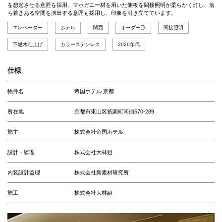
を想起させる意匠を採用。マホガニー材を用いた側板を間接照明が柔らかく灯し、落
ち着きある空間を演出する意匠も採用し、印象を引き立てています。
エレベーター
ホテル
関西
オーダー形
間接照明
不燃木仕上げ
カラーステンレス
2020年代
仕様
物件名
帝国ホテル 京都
所在地
京都市東山区祇園町南側570-289
施主
株式会社帝国ホテル
設計・監理
株式会社大林組
内装設計監理
株式会社新素材研究所
施工
株式会社大林組