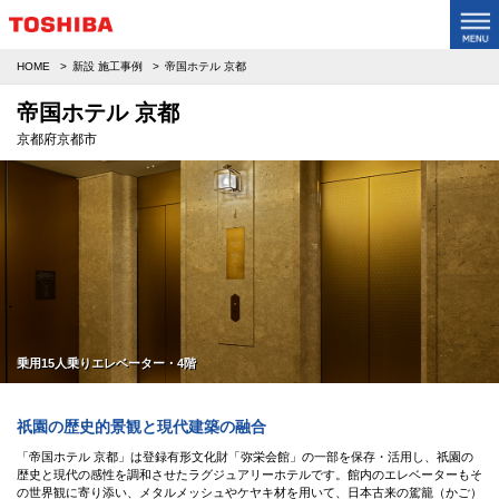
HOME
新設 施工事例
帝国ホテル 京都
帝国ホテル 京都
京都府京都市
乗用15人乗りエレベーター・4階
祇園の歴史的景観と現代建築の融合
「帝国ホテル 京都」は登録有形文化財「弥栄会館」の一部を保存・活用し、祇園の
歴史と現代の感性を調和させたラグジュアリーホテルです。館内のエレベーターもそ
の世界観に寄り添い、メタルメッシュやケヤキ材を用いて、日本古来の駕籠（かご）