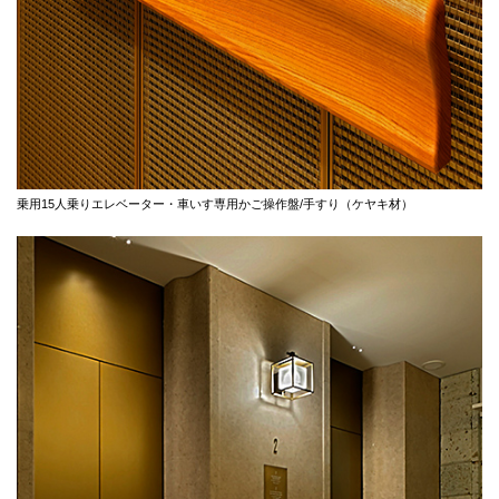
乗用15人乗りエレベーター・車いす専用かご操作盤/手すり（ケヤキ材）