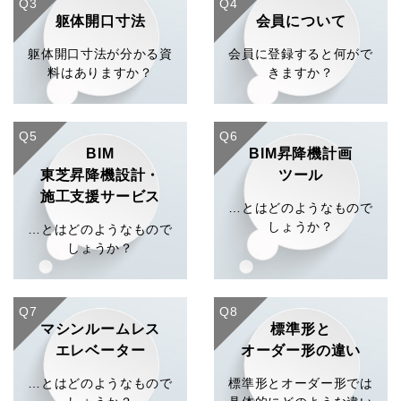
Q3
Q4
躯体開口寸法
会員について
躯体開口寸法が分かる資
会員に登録すると何がで
料はありますか？
きますか？
Q5
Q6
BIM
BIM昇降機計画
東芝昇降機設計・
ツール
施工支援サービス
…とはどのようなもので
しょうか？
…とはどのようなもので
しょうか？
Q7
Q8
マシンルームレス
標準形と
エレベーター
オーダー形の違い
…とはどのようなもので
標準形とオーダー形では