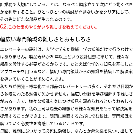
計業務で大切にしていることは、なるべく順序立てて次にどう動くべき
かを判断すること。ひとつひとつの検討が問題ないかをクリアにして、
その先に新たな部品が生まれるのです。
Q2.
この仕事のやりがいや難しさを教えてください。
幅広い専門領域の難しさとおもしろさ
エレベーターの設計は、大学で学んだ機械工学の知識だけで行うわけで
はありません。製品寿命が20年以上という設計思想に準じて、様々な
部品を設計する必要があるからです。たとえば化学的な知見を基にした
アプローチを用いるなど、幅広い専門領域からの知識を結集して解決案
を導いていくことが求められます。
私たちが開発・標準化する部品のレパートリーは多く、それだけ日頃か
ら多岐にわたる勉強が欠かせません。幅広い分野を学び理解する難しさ
がある一方で、様々な知識を身につけ知見を深められるというおもしろ
さがあります。私の上司は過去の経験から様々な知見をもって解決案を
提示することができます。問題に直面するたびに悩む私は、専門知識を
磨いていく必要性を痛感しているところです。
毎回、難問にぶつかって必死に勉強し、なんとか解決案を見つけ出して