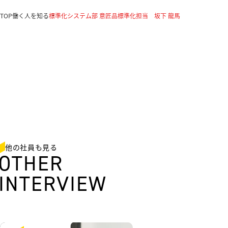
TOP
働く人を知る
標準化システム部 意匠品標準化担当 坂下 龍馬
他の社員も見る
OTHER
INTERVIEW