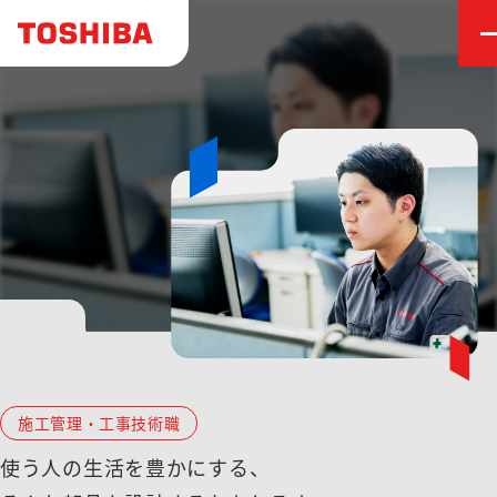
プロジェ
職種を知る
採用情報
会社を知る
BUSINESS
事業を知る
事業を知る
BUSINESS
ABOUT JOBS
働く人を知る
職種を知る
職種を知る
ABOUT JOBS
INTERVIEW
働く人を知る
働く人を知る
INTERVIEW
PROJECTS
プロジェクトを知る
プロジェクトを知る
PROJECTS
COMPANY
会社を知る
会社を知る
COMPANY
RECRUIT
採用情報
会社概要
施工管理・工事技術職
採用情報
会社概要
RECRUIT
使う人の生活を豊かにする、