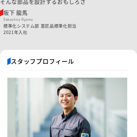
そんな部品を設計する
おもしろさ
コーポレートサイト
中途採用サイト
コーポレートサイト
坂下 龍馬
高校・高専・専門卒向け採用サイト
中途採用サイト
Sakashita Ryoma
高校・高専・専門卒向け採用サイト
標準化システム部
意匠品標準化担当
2021年入社
スタッフプロフィール