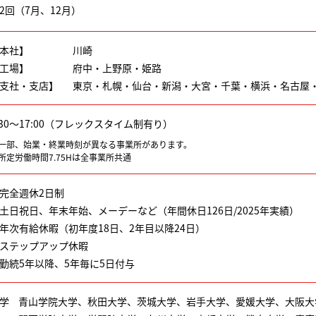
2回（7月、12月）
本社】
川崎
工場】
府中・上野原・姫路
支社・支店】
東京・札幌・仙台・新潟・大宮・千葉・横浜・名古屋
:30～17:00（フレックスタイム制有り）
一部、始業・終業時刻が異なる事業所があります。
所定労働時間7.75Hは全事業所共通
完全週休2日制
土日祝日、年末年始、メーデーなど（年間休日126日/2025年実績）
年次有給休暇（初年度18日、2年目以降24日）
ステップアップ休暇
勤続5年以降、5年毎に5日付与
学
青山学院大学、秋田大学、茨城大学、岩手大学、愛媛大学、大阪大