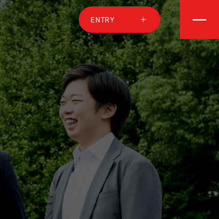
ENTRY
2027年卒
プロジェクトを知る
2028年卒
MPANY
会社を知る
担当メッセージ
厚生・勤務制度
職種を知る
概要
CRUIT
採用情報
ステップ
働く人を知る
要項
ある質問