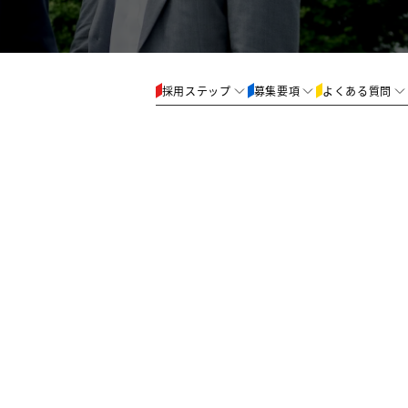
採用ステップ
募集要項
よくある質問
サイト
04.
05.
面接
内々定
（一次・最終）