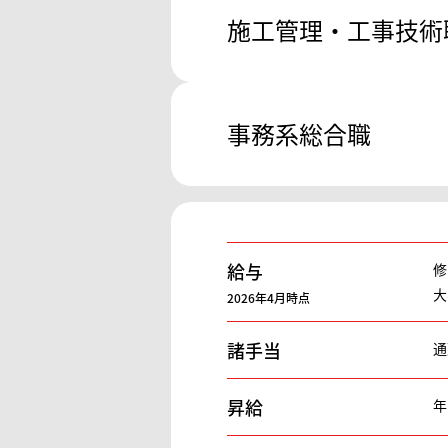
施工管理・工事技術
事務系総合職
給与
修
大
2026年4月時点
諸手当
通
昇給
年