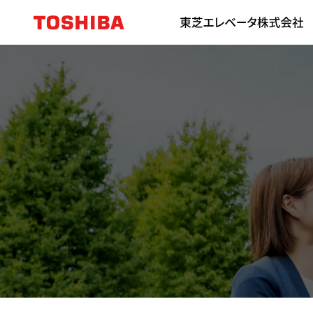
MY PAGE
2027卒
採用情報
RECRUIT
昇
会社を知る
サ
2028卒
技
施
事