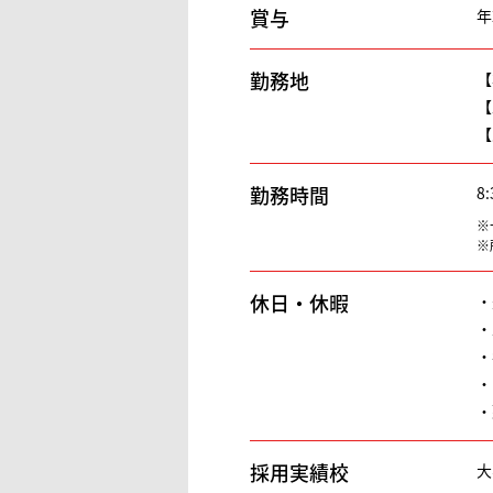
賞与
年
勤務地
【
【
【
勤務時間
8
※
※
休日・休暇
・
・
・
・
・
採用実績校
大