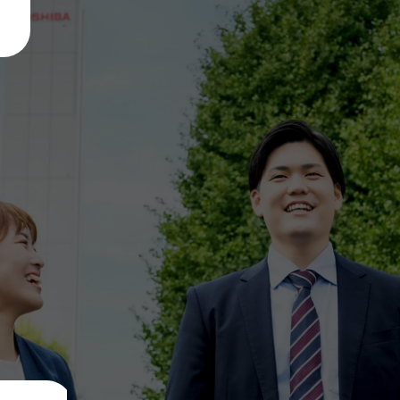
BUSINESS
CO
事業を知る
降機の種類と役割
採用
採用情報
ービス体系
福利
ABOUT JOBS
会社
職種を知る
RE
術系総合職
工管理・工事技術職
採用
務系総合職
募集
INTERVIEW
よく
働く人を知る
PROJECTS
プロジェクトを知る