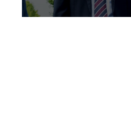
京スカイツリー®
IPEI101
ンシャイン60
ーポレートサイト
中途採用サイト
高校・高専・専門卒向け採用
ップ
02.
03.
工場見学会・
エントリーシート
会社説明会
提出