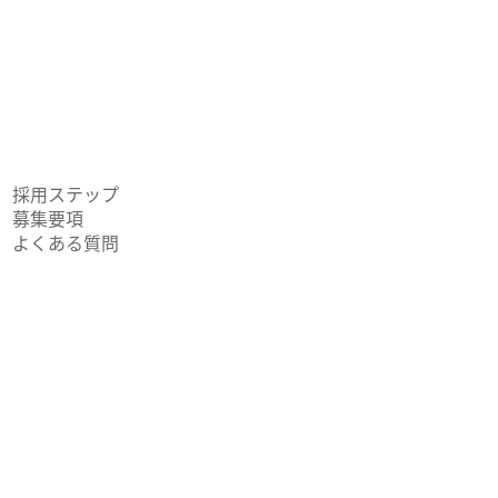
東
TA
サ
コ
採用ステップ
採用ステ
募集要項
よくある質問
01.
マイナビ・
ワンキャリアから